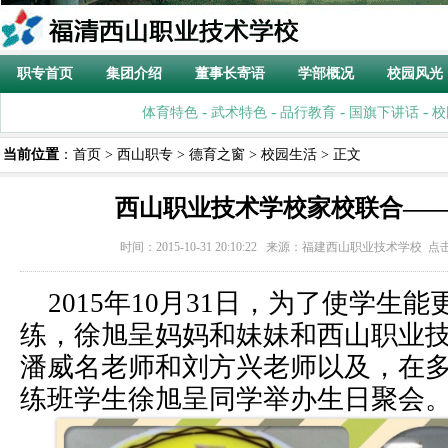
职专首页
集团介绍
董事长寄语
学部概况
校园风光
-
-
-
-
体育特色
武术特色
品行教育
国旗下讲话
校
当前位置
：
首页
>
西山职专
>
德育之窗
>
校园生活
> 正文
西山职业技术学校家校联合—
时间：2015-10-31 20:10:22 来源：
福建西山职业技术学校
点
2015年10月31日，为了使学生
练，徐旭呈妈妈和妹妹和西山职业
潘威名老师和刘方兴老师以及，在
练班学生徐旭呈同学举办生日聚会