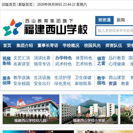
旧版首页
|
新版首页
|
2026年08月08日 23:44:22 星期六
班班通
新闻
首页
集团介绍
董事长寄语
学校概况
校园风光
师资队伍
荣
文艺汇演
演讲比赛
办学特色
体育特色
品行教育
国
视频
德育
集锦
之窗
名家讲堂
领导专访
武术特色
艺术特色
心理健康
教学设施
生活设施
生活护理
卫生保健
西山课堂
服务
教学
保障
园地
安全校园
安全出行
绿化美化
家校联系
资源
教案